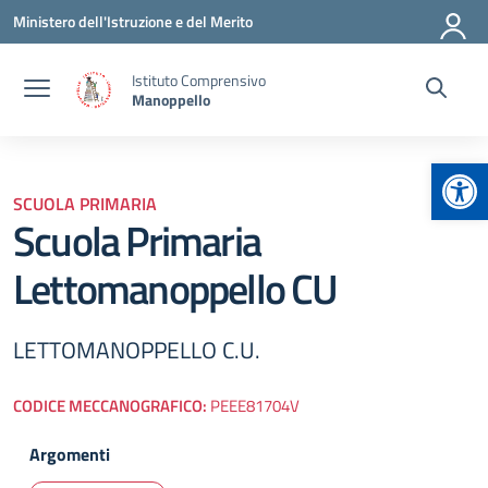
Vai ai contenuti
Vai al menu di navigazione
Vai al footer
Ministero dell'Istruzione e del Merito
Istituto Comprensivo
Manoppello
Apr
SCUOLA PRIMARIA
Scuola Primaria
Lettomanoppello CU
LETTOMANOPPELLO C.U.
CODICE MECCANOGRAFICO:
PEEE81704V
Argomenti