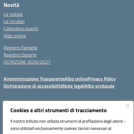
Novità
Le notizie
Le circolari
Calendario eventi
Albo online
Registro Famiglie
Registro Docenti
ISCRIZIONI 2026/2027
Amministrazione Trasparente
Albo online
Privacy Policy
Dichiarazione di accessibilità
Note legali
Albo sindacale
Indirizzo:
Cookies e altri strumenti di tracciamento
VIA S.VITTORIA, 11, 65024 MANOPPELLO (PE)
Centralino:
085859134
Email:
PEIC81700N@istruzione.it
Il nostro Istituto non utilizza strumenti di profilazione degli utenti -
Posta elettronica certificata (PEC):
peic81700n@pec.istruzione.it
sono utilizzati esclusivamente cookies tecnici necessari al
Codice fiscale: 91100540680