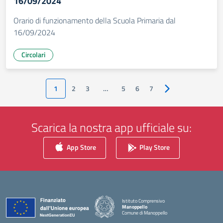
16/09/2024
Orario di funzionamento della Scuola Primaria dal
16/09/2024
Circolari
1
2
3
…
5
6
7
Pagina successiva
Scarica la nostra app ufficiale su:
App Store
Play Store
Istituto Comprensivo
Manoppello
Comune di Manoppello
— Visita la pagina iniziale della scuola