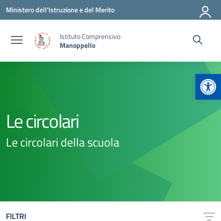
Vai ai contenuti
Vai al menu di navigazione
Vai al footer
Ministero dell'Istruzione e del Merito
Istituto Comprensivo
Manoppello
Apr
Le circolari
Le circolari della scuola
FILTRI