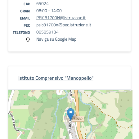
65024
CAP
08:00 - 14:00
ORARI
PEIC81700N@istruzione.it
EMAIL
peic81700n@pec.istruzione.it
PEC
085859134
TELEFONO
Naviga su Google Map
Istituto Comprensivo "Manoppello"