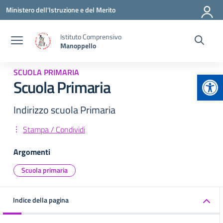
Vai ai contenuti
Vai al menu di navigazione
Vai al footer
Ministero dell'Istruzione e del Merito
Istituto Comprensivo
Manoppello
SCUOLA PRIMARIA
Apr
Scuola Primaria
Indirizzo scuola Primaria
Stampa / Condividi
Argomenti
Scuola primaria
Indice della pagina