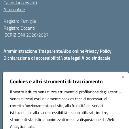
Calendario eventi
Albo online
Registro Famiglie
Registro Docenti
ISCRIZIONI 2026/2027
Amministrazione Trasparente
Albo online
Privacy Policy
Dichiarazione di accessibilità
Note legali
Albo sindacale
Indirizzo:
Cookies e altri strumenti di tracciamento
VIA S.VITTORIA, 11, 65024 MANOPPELLO (PE)
Centralino:
085859134
Email:
PEIC81700N@istruzione.it
Il nostro Istituto non utilizza strumenti di profilazione degli utenti -
Posta elettronica certificata (PEC):
peic81700n@pec.istruzione.it
sono utilizzati esclusivamente cookies tecnici necessari al
Codice fiscale: 91100540680
corretto funzionamento del sito, alla fruibilità dei servizi
Codice meccanografico:
PEIC81700N
istituzionali e alla sua accessibilità – sono utilizzati, inoltre,
strumenti statistici anonimizzati messi a disposizione da Web
Analytics Italia.