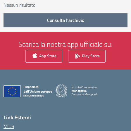
Nessun risultato
Consulta l'archivio
Scarica la nostra app ufficiale su:
App Store
Play Store
Istituto Comprensivo
Manoppello
Comune di Manoppello
— Visita la pagina iniziale della scuola
Link Esterni
MIUR