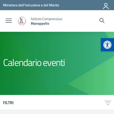
Vai ai contenuti
Vai al menu di navigazione
Vai al footer
Ministero dell'Istruzione e del Merito
Istituto Comprensivo
Manoppello
Apr
Calendario eventi
FILTRI