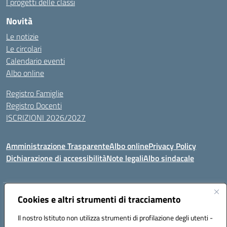
I progetti delle classi
Novità
Le notizie
Le circolari
Calendario eventi
Albo online
Registro Famiglie
Registro Docenti
ISCRIZIONI 2026/2027
Amministrazione Trasparente
Albo online
Privacy Policy
Dichiarazione di accessibilità
Note legali
Albo sindacale
Indirizzo:
Cookies e altri strumenti di tracciamento
VIA S.VITTORIA, 11, 65024 MANOPPELLO (PE)
Centralino:
085859134
Email:
PEIC81700N@istruzione.it
Il nostro Istituto non utilizza strumenti di profilazione degli utenti -
Posta elettronica certificata (PEC):
peic81700n@pec.istruzione.it