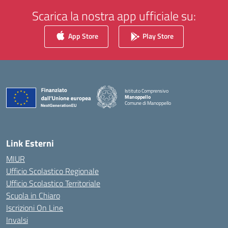
Scarica la nostra app ufficiale su:
App Store
Play Store
Istituto Comprensivo
Manoppello
Comune di Manoppello
— Visita la pagina iniziale della scuola
Link Esterni
MIUR
Ufficio Scolastico Regionale
Ufficio Scolastico Territoriale
Scuola in Chiaro
Iscrizioni On Line
Invalsi