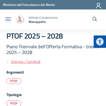
Vai ai contenuti
Vai al menu di navigazione
Vai al footer
Ministero dell'Istruzione e del Merito
Istituto Comprensivo
Manoppello
PTOF 2025 – 2028
Apr
Piano Triennale dell'Offerta Formativa - trienni
2025 – 2028
Stampa / Condividi
Argomenti
PTOF
Tipologia
PTOF