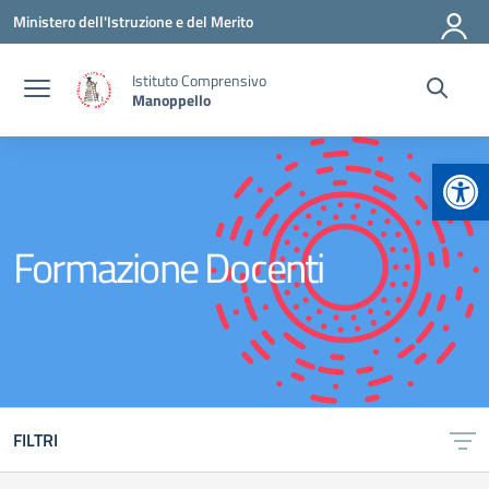
Vai ai contenuti
Vai al menu di navigazione
Vai al footer
Ministero dell'Istruzione e del Merito
Istituto Comprensivo
Manoppello
Apr
Formazione Docenti
FILTRI