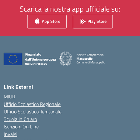
Scarica la nostra app ufficiale su:
App Store
Play Store
Istituto Comprensivo
Manoppello
Comune di Manoppello
— Visita la pagina iniziale della scuola
Link Esterni
MIUR
Ufficio Scolastico Regionale
Ufficio Scolastico Territoriale
Scuola in Chiaro
Iscrizioni On Line
Invalsi