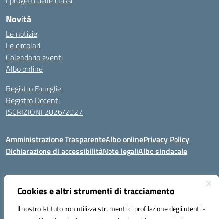
I progetti delle classi
Novità
Le notizie
Le circolari
Calendario eventi
Albo online
Registro Famiglie
Registro Docenti
ISCRIZIONI 2026/2027
Amministrazione Trasparente
Albo online
Privacy Policy
Dichiarazione di accessibilità
Note legali
Albo sindacale
Indirizzo:
Cookies e altri strumenti di tracciamento
VIA S.VITTORIA, 11, 65024 MANOPPELLO (PE)
Centralino:
085859134
Email:
PEIC81700N@istruzione.it
Il nostro Istituto non utilizza strumenti di profilazione degli utenti -
Posta elettronica certificata (PEC):
peic81700n@pec.istruzione.it