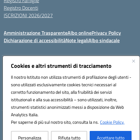
Registro Famiglie
Registro Docenti
ISCRIZIONI 2026/2027
Amministrazione Trasparente
Albo online
Privacy Policy
Dichiarazione di accessibilità
Note legali
Albo sindacale
Indirizzo:
Cookies e altri strumenti di tracciamento
VIA S.VITTORIA, 11, 65024 MANOPPELLO (PE)
Centralino:
085859134
Email:
PEIC81700N@istruzione.it
Il nostro Istituto non utilizza strumenti di profilazione degli utenti -
Posta elettronica certificata (PEC):
peic81700n@pec.istruzione.it
sono utilizzati esclusivamente cookies tecnici necessari al
Codice fiscale: 91100540680
corretto funzionamento del sito, alla fruibilità dei servizi
Codice meccanografico:
PEIC81700N
istituzionali e alla sua accessibilità – sono utilizzati, inoltre,
strumenti statistici anonimizzati messi a disposizione da Web
Analytics Italia.
Hosting & Powered by 3D Solution S.r.l.
Per saperne di più sul nostro sito, consulta la ns.
Cookie Policy.
Concept & Design by Designers Italia
Personalizza
Rifiuta tutto
Accettare tutto