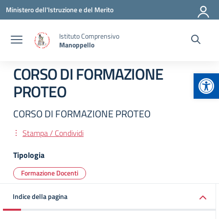
Vai ai contenuti
Vai al menu di navigazione
Vai al footer
Ministero dell'Istruzione e del Merito
Istituto Comprensivo
Manoppello
CORSO DI FORMAZIONE
Apr
PROTEO
CORSO DI FORMAZIONE PROTEO
Stampa / Condividi
Tipologia
Formazione Docenti
Indice della pagina