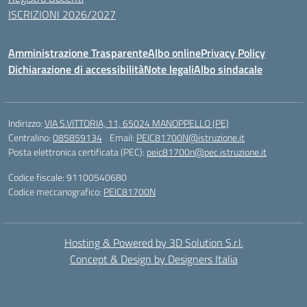
ISCRIZIONI 2026/2027
Amministrazione Trasparente
Albo online
Privacy Policy
Dichiarazione di accessibilità
Note legali
Albo sindacale
Indirizzo:
VIA S.VITTORIA, 11, 65024 MANOPPELLO (PE)
Centralino:
085859134
Email:
PEIC81700N@istruzione.it
Posta elettronica certificata (PEC):
peic81700n@pec.istruzione.it
Codice fiscale: 91100540680
Codice meccanografico:
PEIC81700N
Hosting & Powered by 3D Solution S.r.l.
Concept & Design by Designers Italia