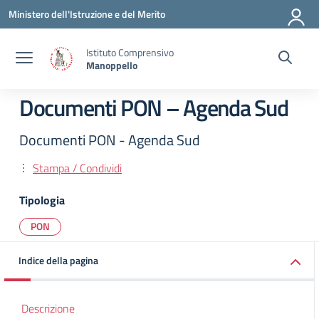
Vai ai contenuti
Vai al menu di navigazione
Vai al footer
Ministero dell'Istruzione e del Merito
Istituto Comprensivo
Manoppello
Documenti PON – Agenda Sud
Documenti PON - Agenda Sud
Stampa / Condividi
Tipologia
PON
Indice della pagina
Descrizione