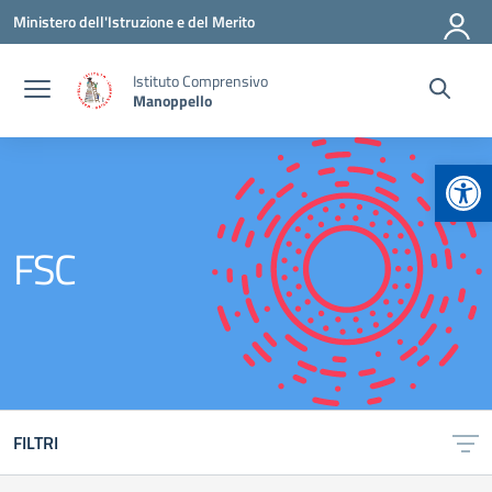
Vai ai contenuti
Vai al menu di navigazione
Vai al footer
Ministero dell'Istruzione e del Merito
Istituto Comprensivo
Manoppello
Apr
FSC
FILTRI