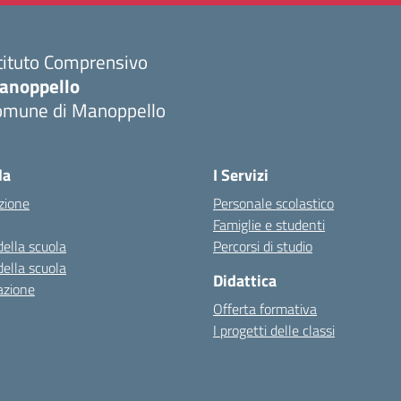
tituto Comprensivo
anoppello
omune di Manoppello
Visita la pagina iniziale della scuola
la
I Servizi
zione
Personale scolastico
Famiglie e studenti
della scuola
Percorsi di studio
della scuola
Didattica
azione
Offerta formativa
I progetti delle classi