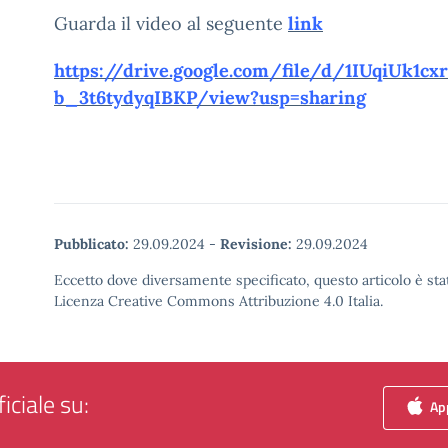
Guarda il video al seguente
link
https://drive.google.com/file/d/1IUqiUk1c
b_3t6tydyqIBKP/view?usp=sharing
Pubblicato:
29.09.2024
-
Revisione:
29.09.2024
Eccetto dove diversamente specificato, questo articolo è stat
Licenza Creative Commons Attribuzione 4.0 Italia.
iciale su:
App