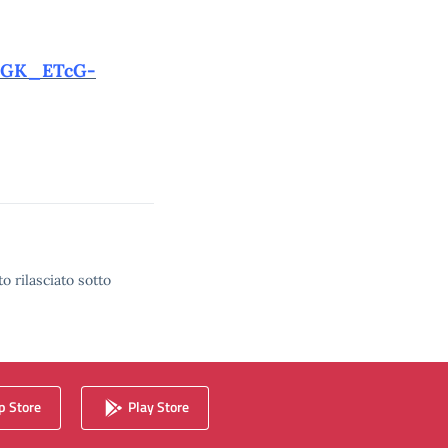
xrGK_ETcG-
o rilasciato sotto
 Store
Play Store