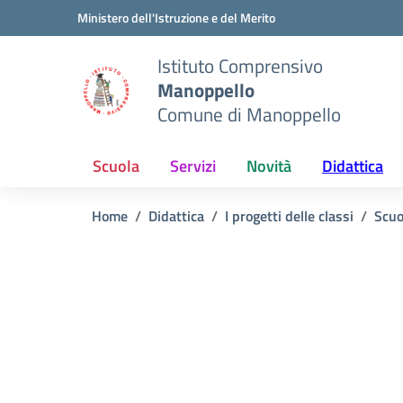
Vai ai contenuti
Vai al menu di navigazione
Vai al footer
Ministero dell'Istruzione e del Merito
Istituto Comprensivo
Manoppello
Comune di Manoppello
Scuola
Servizi
Novità
Didattica
Home
Didattica
I progetti delle classi
Scuo