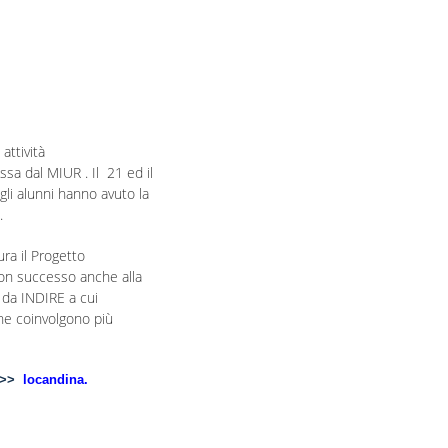
attività
ssa dal MIUR . Il 21 ed il
gli alunni hanno avuto la
.
ra il Progetto
con successo anche alla
 da INDIRE a cui
che coinvolgono più
>>>>
locandina
.