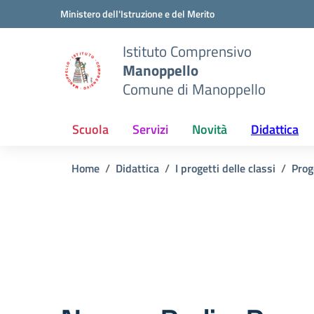
Vai ai contenuti
Vai al menu di navigazione
Vai al footer
Ministero dell'Istruzione e del Merito
Istituto Comprensivo
Manoppello
Comune di Manoppello
Scuola
Servizi
Novità
Didattica
Home
Didattica
I progetti delle classi
Prog