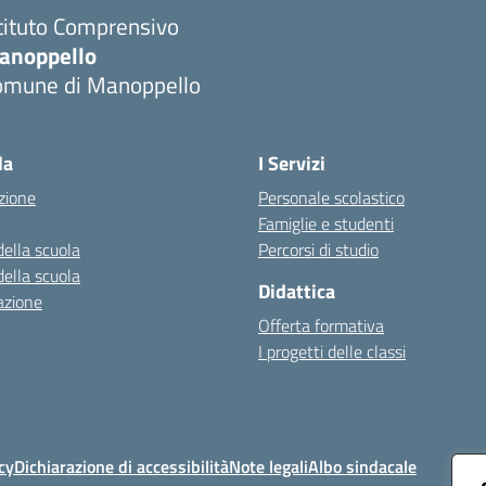
tituto Comprensivo
anoppello
omune di Manoppello
Visita la pagina iniziale della scuola
la
I Servizi
zione
Personale scolastico
Famiglie e studenti
della scuola
Percorsi di studio
della scuola
Didattica
azione
Offerta formativa
I progetti delle classi
cy
Dichiarazione di accessibilità
Note legali
Albo sindacale