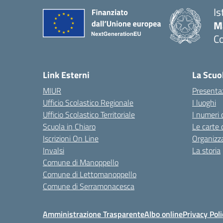
Is
M
C
— 
Link Esterni
La Scuo
MIUR
Presenta
Ufficio Scolastico Regionale
I luoghi
Ufficio Scolastico Territoriale
I numeri 
Scuola in Chiaro
Le carte 
Iscrizioni On Line
Organizz
Invalsi
La storia
Comune di Manoppello
Comune di Lettomanoppello
Comune di Serramonacesca
Amministrazione Trasparente
Albo online
Privacy Poli