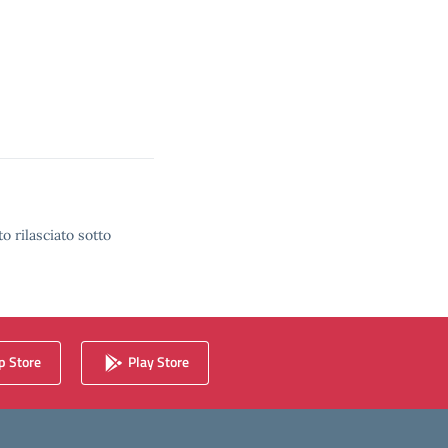
o rilasciato sotto
 Store
Play Store