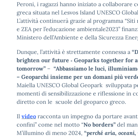
Peroni, i ragazzi hanno iniziato a collaborare 
greca situata nel Lesvos Island UNESCO Globa
L’attività continuerà grazie al programma “Sit
e ZEA per l’educazione ambientale2023” finanz
Ministero dell’Ambiente e della Sicurezza Ener
Dunque, l’attività è strettamente connessa a
“D
brighten our future ‐ Geoparks together for 
tomorrow”
–
“Abbassiamo le luci, illuminiamo
– Geoparchi insieme per un domani più verde
Maiella UNESCO Global Geopark sviluppata per
momenti di sensibilizzazione e riflessione in 
diretto con le scuole del geoparco greco.
Il
video
racconta un impegno da portare avanti
confini” come nel
motto “
No borders”
del mani
M’illumino di meno 2024,
“
perché aria, oceani,