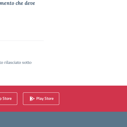
amento che deve
o rilasciato sotto
 Store
Play Store