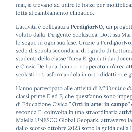
mai, si trovano ad unire le forze per moltiplica
lotta al cambiamento climatico.
L’attività è collegata a
PerdigiorNO,
un proget
voluto dalla Dirigente Scolastica, Dott.ssa Mar
lo segue in ogni sua fase. Grazie a PerdigiorNo,
sede di scuola secondaria di I grado di Lettom
studenti della classe Terza E, guidati dai docen
e Cinzia De Luca, hanno recuperato un’area atti
scolastico trasformandola in orto didattico e g
Hanno partecipato alle attività di
M’illumino d
classi prime E ed F, che quest’anno sono impegn
di Educazione Civica ”
Orti in arte: in campo”
seconda E, coinvolta in una straordinaria attiv
Maiella UNESCO Global Geopark, attraverso la 
dallo scorso ottobre 2023 sotto la guida della 