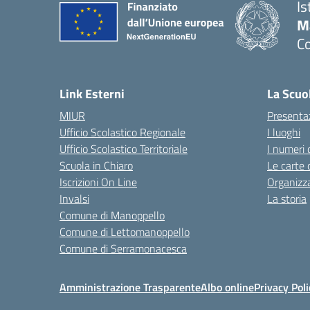
Is
M
C
— 
Link Esterni
La Scuo
MIUR
Presenta
Ufficio Scolastico Regionale
I luoghi
Ufficio Scolastico Territoriale
I numeri 
Scuola in Chiaro
Le carte 
Iscrizioni On Line
Organizz
Invalsi
La storia
Comune di Manoppello
Comune di Lettomanoppello
Comune di Serramonacesca
Amministrazione Trasparente
Albo online
Privacy Poli