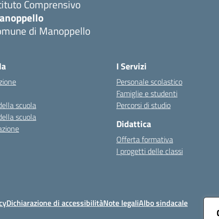
tituto Comprensivo
anoppello
omune di Manoppello
Visita la pagina iniziale della scuola
la
I Servizi
zione
Personale scolastico
Famiglie e studenti
della scuola
Percorsi di studio
della scuola
Didattica
azione
Offerta formativa
I progetti delle classi
cy
Dichiarazione di accessibilità
Note legali
Albo sindacale