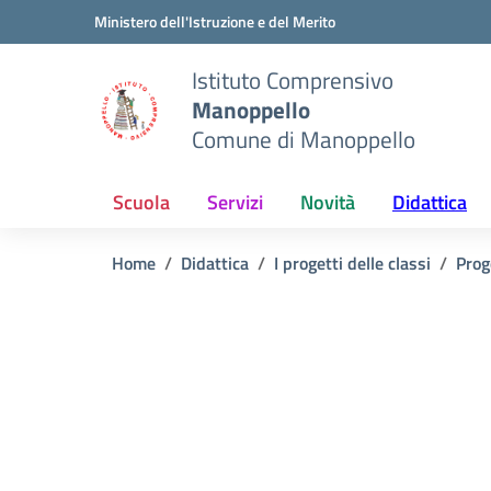
Vai ai contenuti
Vai al menu di navigazione
Vai al footer
Ministero dell'Istruzione e del Merito
Istituto Comprensivo
Manoppello
Comune di Manoppello
Scuola
Servizi
Novità
Didattica
Home
Didattica
I progetti delle classi
Prog