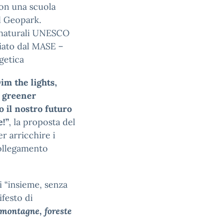
con una scuola
l Geopark.
i naturali UNESCO
iato dal MASE –
getica
im the lights,
a greener
 il nostro futuro
!”
, la proposta del
 arricchire i
collegamento
 “insieme, senza
festo di
 montagne, foreste