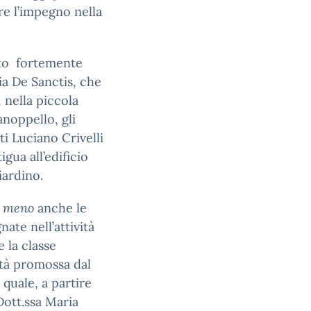
re l’impegno nella
to fortemente
ia De Sanctis, che
 nella piccola
anoppello, gli
ti Luciano Crivelli
gua all’edificio
iardino.
i meno
anche le
ate nell’attività
e la classe
ità
promossa dal
quale, a partire
Dott.ssa Maria