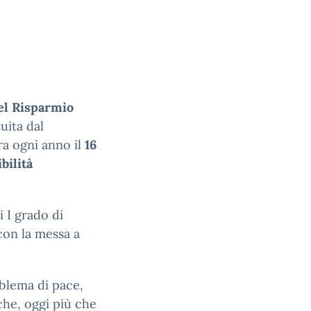
el Risparmio
tuita dal
ra ogni anno il
16
bilità
i I grado di
con la messa a
mblema di pace,
che, oggi più che