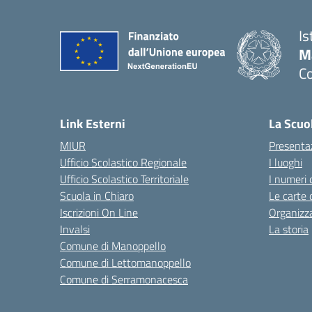
Is
M
C
— 
Link Esterni
La Scuo
MIUR
Presenta
Ufficio Scolastico Regionale
I luoghi
Ufficio Scolastico Territoriale
I numeri 
Scuola in Chiaro
Le carte 
Iscrizioni On Line
Organizz
Invalsi
La storia
Comune di Manoppello
Comune di Lettomanoppello
Comune di Serramonacesca