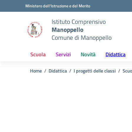
Vai ai contenuti
Vai al menu di navigazione
Vai al footer
Ministero dell'Istruzione e del Merito
Istituto Comprensivo
Manoppello
Comune di Manoppello
Scuola
Servizi
Novità
Didattica
Home
Didattica
I progetti delle classi
Scuo