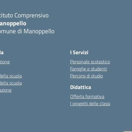
tituto Comprensivo
anoppello
omune di Manoppello
Visita la pagina iniziale della scuola
la
I Servizi
zione
Personale scolastico
Famiglie e studenti
della scuola
Percorsi di studio
della scuola
Didattica
azione
Offerta formativa
I progetti delle classi