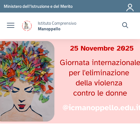
Vai ai contenuti
Vai al menu di navigazione
Vai al footer
Ministero dell'Istruzione e del Merito
Istituto Comprensivo
Manoppello