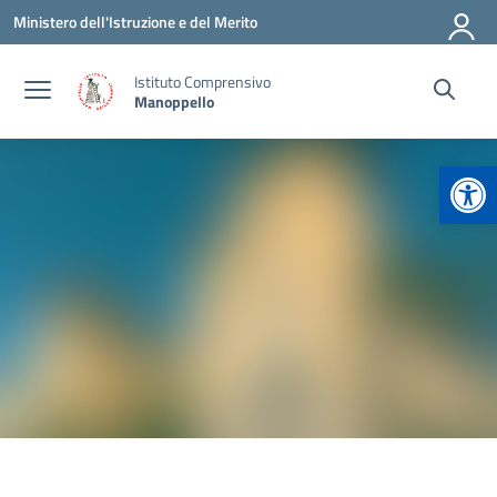
Vai ai contenuti
Vai al menu di navigazione
Vai al footer
Ministero dell'Istruzione e del Merito
Istituto Comprensivo
Manoppello
Apr