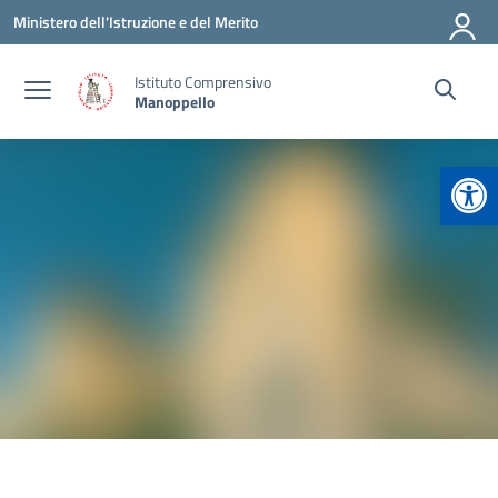
Vai ai contenuti
Vai al menu di navigazione
Vai al footer
Ministero dell'Istruzione e del Merito
Istituto Comprensivo
Manoppello
Apr