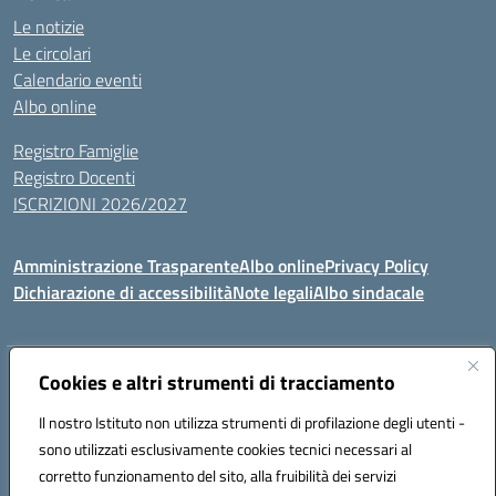
Le notizie
Le circolari
Calendario eventi
Albo online
Registro Famiglie
Registro Docenti
ISCRIZIONI 2026/2027
Amministrazione Trasparente
Albo online
Privacy Policy
Dichiarazione di accessibilità
Note legali
Albo sindacale
Indirizzo:
Cookies e altri strumenti di tracciamento
VIA S.VITTORIA, 11, 65024 MANOPPELLO (PE)
Centralino:
085859134
Email:
PEIC81700N@istruzione.it
Il nostro Istituto non utilizza strumenti di profilazione degli utenti -
Posta elettronica certificata (PEC):
peic81700n@pec.istruzione.it
sono utilizzati esclusivamente cookies tecnici necessari al
Codice fiscale: 91100540680
corretto funzionamento del sito, alla fruibilità dei servizi
Codice meccanografico:
PEIC81700N