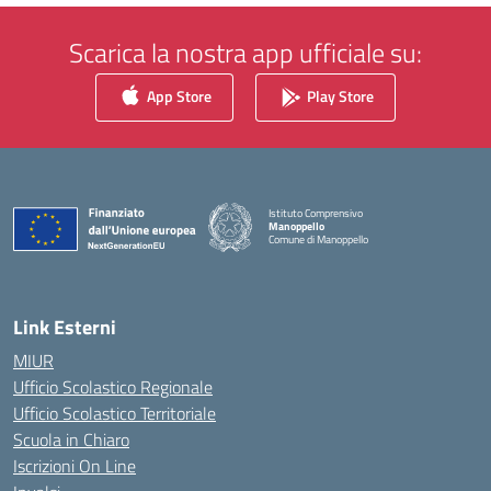
Scarica la nostra app ufficiale su:
App Store
Play Store
Istituto Comprensivo
Manoppello
Comune di Manoppello
— Visita la pagina iniziale della scuola
Link Esterni
MIUR
Ufficio Scolastico Regionale
Ufficio Scolastico Territoriale
Scuola in Chiaro
Iscrizioni On Line