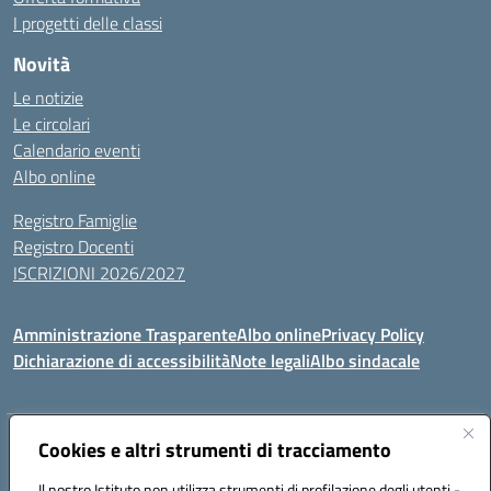
I progetti delle classi
Novità
Le notizie
Le circolari
Calendario eventi
Albo online
Registro Famiglie
Registro Docenti
ISCRIZIONI 2026/2027
Amministrazione Trasparente
Albo online
Privacy Policy
Dichiarazione di accessibilità
Note legali
Albo sindacale
Indirizzo:
VIA S.VITTORIA, 11, 65024 MANOPPELLO (PE)
Cookies e altri strumenti di tracciamento
Centralino:
085859134
Email:
PEIC81700N@istruzione.it
Il nostro Istituto non utilizza strumenti di profilazione degli utenti -