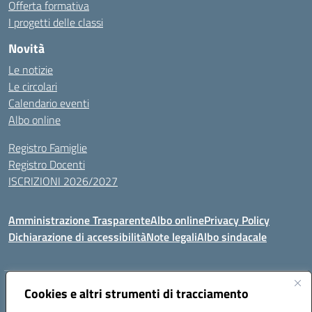
Offerta formativa
I progetti delle classi
Novità
Le notizie
Le circolari
Calendario eventi
Albo online
Registro Famiglie
Registro Docenti
ISCRIZIONI 2026/2027
Amministrazione Trasparente
Albo online
Privacy Policy
Dichiarazione di accessibilità
Note legali
Albo sindacale
Indirizzo:
VIA S.VITTORIA, 11, 65024 MANOPPELLO (PE)
Cookies e altri strumenti di tracciamento
Centralino:
085859134
Email:
PEIC81700N@istruzione.it