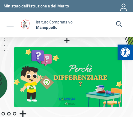
Vai ai contenuti
Vai al menu di navigazione
Vai al footer
Ministero dell'Istruzione e del Merito
Istituto Comprensivo
Manoppello
Apr