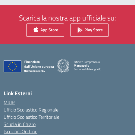
Scarica la nostra app ufficiale su:
App Store
Play Store
Istituto Comprensivo
Manoppello
Comune di Manoppello
— Visita la pagina iniziale della scuola
Link Esterni
MIUR
Ufficio Scolastico Regionale
Ufficio Scolastico Territoriale
Scuola in Chiaro
Iscrizioni On Line