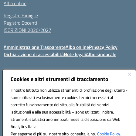
Albo online
Registro Famiglie
Registro Docenti
ISCRIZIONI 2026/2027
Amministrazione Trasparente
Albo online
Privacy Policy
Dichiarazione di accessibilità
Note legali
Albo sindacale
Indirizzo:
Cookies e altri strumenti di tracciamento
VIA S.VITTORIA, 11, 65024 MANOPPELLO (PE)
Centralino:
085859134
Email:
PEIC81700N@istruzione.it
Il nostro Istituto non utilizza strumenti di profilazione degli utenti -
Posta elettronica certificata (PEC):
peic81700n@pec.istruzione.it
sono utilizzati esclusivamente cookies tecnici necessari al
Codice fiscale: 91100540680
corretto funzionamento del sito, alla fruibilità dei servizi
Codice meccanografico:
PEIC81700N
istituzionali e alla sua accessibilità – sono utilizzati, inoltre,
strumenti statistici anonimizzati messi a disposizione da Web
Analytics Italia.
Hosting & Powered by 3D Solution S.r.l.
Per saperne di più sul nostro sito, consulta la ns.
Cookie Policy.