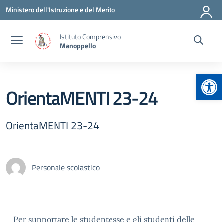
Vai ai contenuti
Vai al menu di navigazione
Vai al footer
Ministero dell'Istruzione e del Merito
Istituto Comprensivo
Manoppello
Apr
OrientaMENTI 23-24
OrientaMENTI 23-24
Personale scolastico
Per supportare le studentesse e gli studenti delle