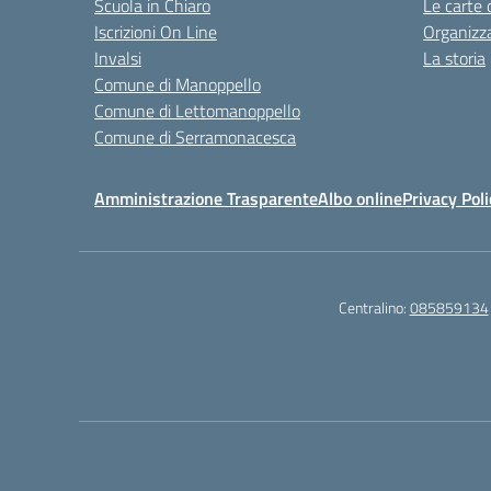
Scuola in Chiaro
Le carte 
Iscrizioni On Line
Organizz
Invalsi
La storia
Comune di Manoppello
Comune di Lettomanoppello
Comune di Serramonacesca
Amministrazione Trasparente
Albo online
Privacy Poli
Centralino:
085859134