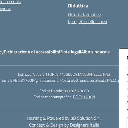
della scuola
Didattica
azione
Offerta formativa
I progetti delle classi
cy
Dichiarazione di accessibilità
Note legali
Albo sindacale
Indirizzo:
VIA S.VITTORIA, 11, 65024 MANOPPELLO (PE)
Email:
PEIC81700N@istruzione.it
Posta elettronica certificata (PEC):
peic8
Codice fiscale: 91100540680
Codice meccanografico:
PEIC81700N
Hosting & Powered by 3D Solution S.r.l.
Concept & Design by Designers Italia