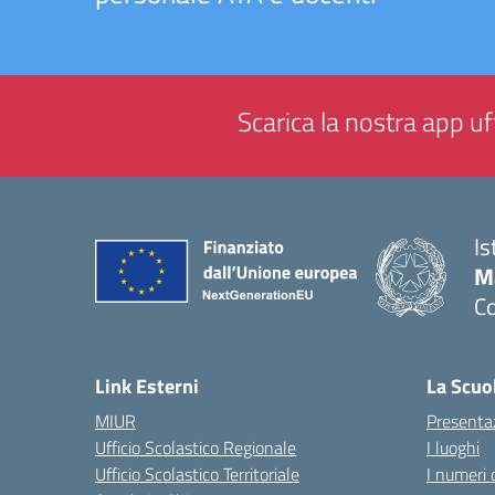
Scarica la nostra app uff
Is
M
C
— 
Link Esterni
La Scuo
MIUR
Presenta
Ufficio Scolastico Regionale
I luoghi
Ufficio Scolastico Territoriale
I numeri 