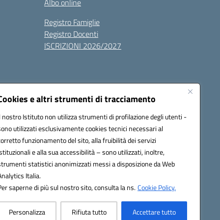
Albo online
Registro Famiglie
Registro Docenti
ISCRIZIONI 2026/2027
Cookies e altri strumenti di tracciamento
Il nostro Istituto non utilizza strumenti di profilazione degli utenti -
sono utilizzati esclusivamente cookies tecnici necessari al
1700n@pec.istruzione.it
corretto funzionamento del sito, alla fruibilità dei servizi
istituzionali e alla sua accessibilità – sono utilizzati, inoltre,
strumenti statistici anonimizzati messi a disposizione da Web
Analytics Italia.
Per saperne di più sul nostro sito, consulta la ns.
Cookie Policy.
Personalizza
Rifiuta tutto
Accettare tutto