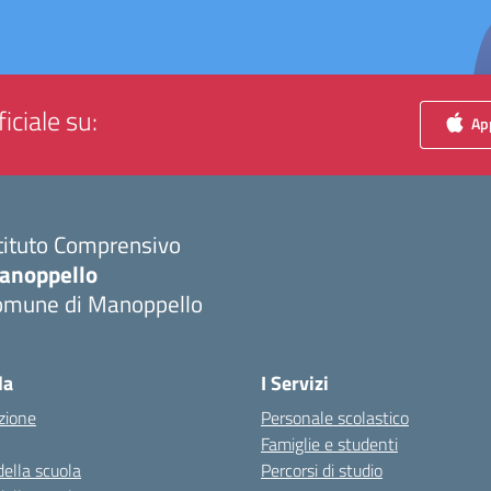
iciale su:
App
tituto Comprensivo
anoppello
omune di Manoppello
Visita la pagina iniziale della scuola
la
I Servizi
zione
Personale scolastico
Famiglie e studenti
della scuola
Percorsi di studio