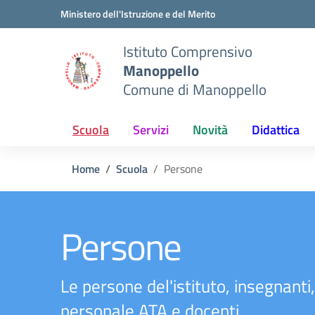
Vai ai contenuti
Vai al menu di navigazione
Vai al footer
Ministero dell'Istruzione e del Merito
Istituto Comprensivo
Manoppello
Comune di Manoppello
Scuola
Servizi
Novità
Didattica
Home
Scuola
Persone
Persone
Le persone del'istituto, insegnanti,
personale ATA e docenti