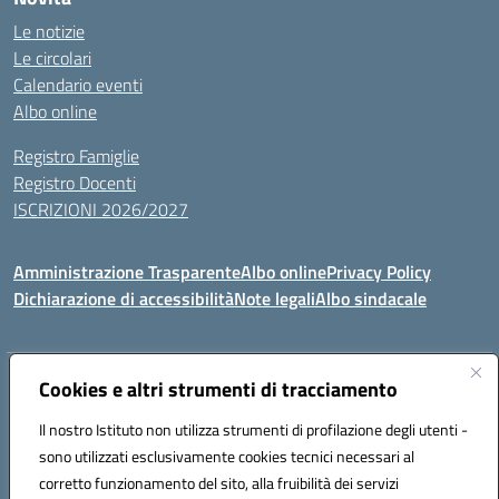
Le notizie
Le circolari
Calendario eventi
Albo online
Registro Famiglie
Registro Docenti
ISCRIZIONI 2026/2027
Amministrazione Trasparente
Albo online
Privacy Policy
Dichiarazione di accessibilità
Note legali
Albo sindacale
Indirizzo:
Cookies e altri strumenti di tracciamento
VIA S.VITTORIA, 11, 65024 MANOPPELLO (PE)
Centralino:
085859134
Email:
PEIC81700N@istruzione.it
Il nostro Istituto non utilizza strumenti di profilazione degli utenti -
Posta elettronica certificata (PEC):
peic81700n@pec.istruzione.it
sono utilizzati esclusivamente cookies tecnici necessari al
Codice fiscale: 91100540680
corretto funzionamento del sito, alla fruibilità dei servizi
Codice meccanografico:
PEIC81700N