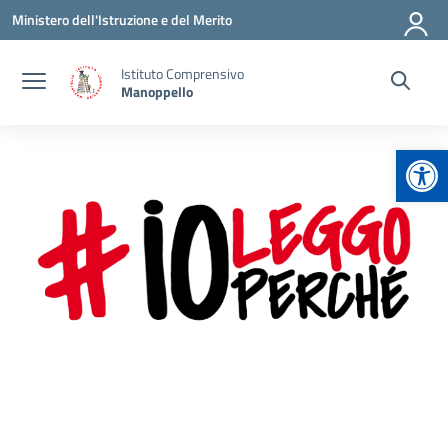
Vai ai contenuti
Vai al menu di navigazione
Vai al footer
Ministero dell'Istruzione e del Merito
Istituto Comprensivo
Manoppello
Apr