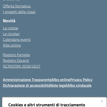
Offerta formativa
I progetti delle classi
Novità
Le notizie
Le circolari
Calendario eventi
Albo online
Registro Famiglie
Registro Docenti
ISCRIZIONI 2026/2027
Amministrazione Trasparente
Albo online
Privacy Policy
Dichiarazione di accessibilità
Note legali
Albo sindacale
Indirizzo:
VIA S.VITTORIA, 11, 65024 MANOPPELLO (PE)
Cookies e altri strumenti di tracciamento