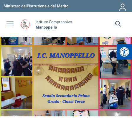
Vai ai contenuti
Vai al menu di navigazione
Vai al footer
Ministero dell'Istruzione e del Merito
Istituto Comprensivo
Manoppello
Apr