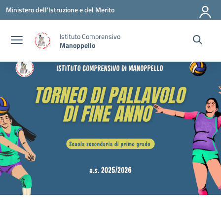
Vai ai contenuti
Vai al menu di navigazione
Vai al footer
Ministero dell'Istruzione e del Merito
Istituto Comprensivo
Manoppello