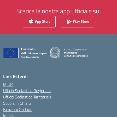
Scarica la nostra app ufficiale su:
App Store
Play Store
Istituto Comprensivo
Manoppello
Comune di Manoppello
— Visita la pagina iniziale della scuola
Link Esterni
MIUR
Ufficio Scolastico Regionale
Ufficio Scolastico Territoriale
Scuola in Chiaro
Iscrizioni On Line
Invalsi