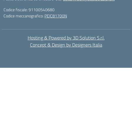
Codice fiscale: 91100540680
Codice meccanografico:
PEIC81700N
Hosting & Powered by 3D Solution S.r.l.
Concept & Design by Designers Italia