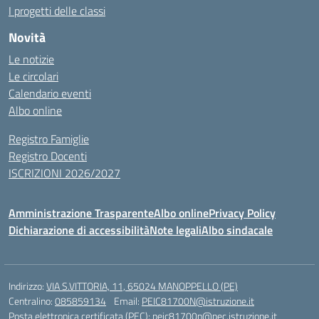
I progetti delle classi
Novità
Le notizie
Le circolari
Calendario eventi
Albo online
Registro Famiglie
Registro Docenti
ISCRIZIONI 2026/2027
Amministrazione Trasparente
Albo online
Privacy Policy
Dichiarazione di accessibilità
Note legali
Albo sindacale
Indirizzo:
VIA S.VITTORIA, 11, 65024 MANOPPELLO (PE)
Centralino:
085859134
Email:
PEIC81700N@istruzione.it
Posta elettronica certificata (PEC):
peic81700n@pec.istruzione.it