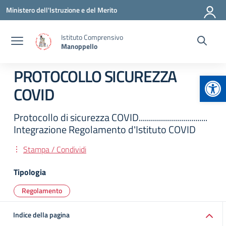
Vai ai contenuti
Vai al menu di navigazione
Vai al footer
Ministero dell'Istruzione e del Merito
Istituto Comprensivo
Manoppello
PROTOCOLLO SICUREZZA
Apr
COVID
Protocollo di sicurezza COVID..................................
Integrazione Regolamento d'Istituto COVID
Stampa / Condividi
Tipologia
Regolamento
Indice della pagina