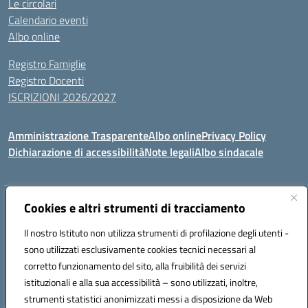
Le circolari
Calendario eventi
Albo online
Registro Famiglie
Registro Docenti
ISCRIZIONI 2026/2027
Amministrazione Trasparente
Albo online
Privacy Policy
Dichiarazione di accessibilità
Note legali
Albo sindacale
Indirizzo:
Cookies e altri strumenti di tracciamento
VIA S.VITTORIA, 11, 65024 MANOPPELLO (PE)
Centralino:
085859134
Email:
PEIC81700N@istruzione.it
Il nostro Istituto non utilizza strumenti di profilazione degli utenti -
Posta elettronica certificata (PEC):
peic81700n@pec.istruzione.it
sono utilizzati esclusivamente cookies tecnici necessari al
Codice fiscale: 91100540680
corretto funzionamento del sito, alla fruibilità dei servizi
Codice meccanografico:
PEIC81700N
istituzionali e alla sua accessibilità – sono utilizzati, inoltre,
strumenti statistici anonimizzati messi a disposizione da Web