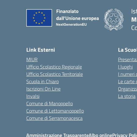
Is
M
C
— 
Link Esterni
La Scuo
MIUR
Presenta
Ufficio Scolastico Regionale
I luoghi
Ufficio Scolastico Territoriale
I numeri 
Scuola in Chiaro
Le carte 
Iscrizioni On Line
Organizz
Invalsi
La storia
Comune di Manoppello
Comune di Lettomanoppello
Comune di Serramonacesca
Amministrazione Trasparente
Albo online
Privacy Poli