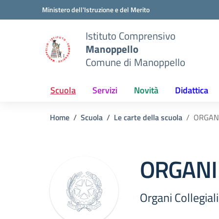
Vai ai contenuti
Vai al menu di navigazione
Vai al footer
Ministero dell'Istruzione e del Merito
Istituto Comprensivo
Manoppello
Comune di Manoppello
Scuola
Servizi
Novità
Didattica
Home
Scuola
Le carte della scuola
ORGANI
ORGANI 
Organi Collegiali