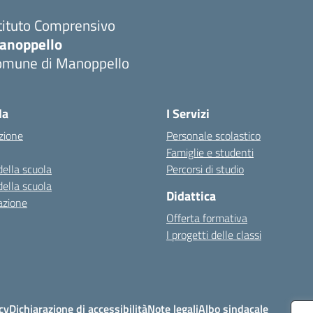
tituto Comprensivo
anoppello
omune di Manoppello
Visita la pagina iniziale della scuola
la
I Servizi
zione
Personale scolastico
Famiglie e studenti
della scuola
Percorsi di studio
della scuola
Didattica
azione
Offerta formativa
I progetti delle classi
cy
Dichiarazione di accessibilità
Note legali
Albo sindacale