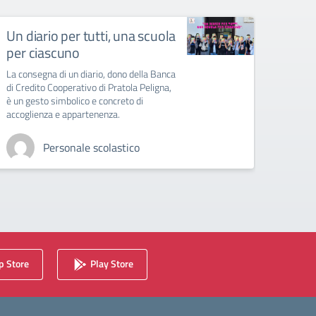
Un diario per tutti, una scuola
Circo
per ciascuno
– Sc
La consegna di un diario, dono della Banca
La scuo
di Credito Cooperativo di Pratola Peligna,
prime
è un gesto simbolico e concreto di
accoglienza e appartenenza.
Personale scolastico
 Store
Play Store