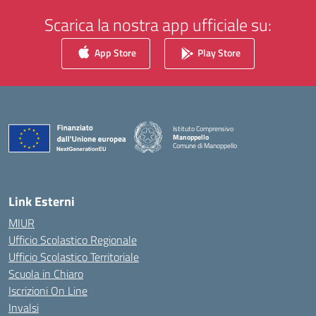
Scarica la nostra app ufficiale su:
App Store
Play Store
Istituto Comprensivo
Manoppello
Comune di Manoppello
— Visita la pagina iniziale della scuola
Link Esterni
MIUR
Ufficio Scolastico Regionale
Ufficio Scolastico Territoriale
Scuola in Chiaro
Iscrizioni On Line
Invalsi