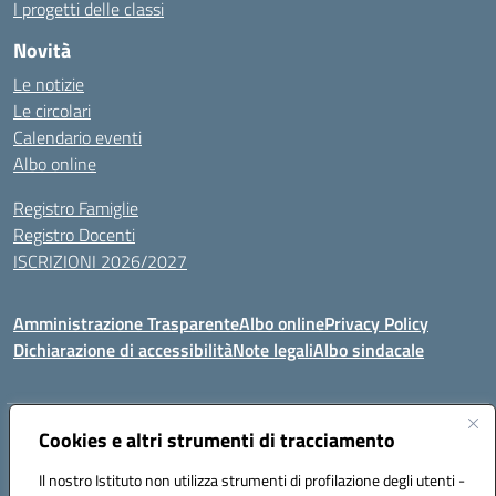
I progetti delle classi
Novità
Le notizie
Le circolari
Calendario eventi
Albo online
Registro Famiglie
Registro Docenti
ISCRIZIONI 2026/2027
Amministrazione Trasparente
Albo online
Privacy Policy
Dichiarazione di accessibilità
Note legali
Albo sindacale
Indirizzo:
Cookies e altri strumenti di tracciamento
VIA S.VITTORIA, 11, 65024 MANOPPELLO (PE)
Centralino:
085859134
Email:
PEIC81700N@istruzione.it
Il nostro Istituto non utilizza strumenti di profilazione degli utenti -
Posta elettronica certificata (PEC):
peic81700n@pec.istruzione.it