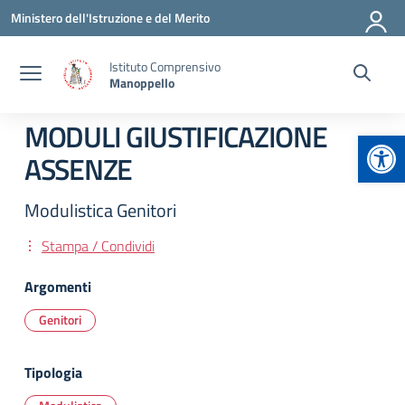
Vai ai contenuti
Vai al menu di navigazione
Vai al footer
Ministero dell'Istruzione e del Merito
Istituto Comprensivo
Manoppello
MODULI GIUSTIFICAZIONE
Apr
ASSENZE
Modulistica Genitori
Stampa / Condividi
Argomenti
Genitori
Tipologia