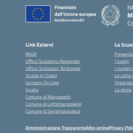
Is
M
C
— 
Link Esterni
La Scuo
MIUR
Presenta
Ufficio Scolastico Regionale
I luoghi
Ufficio Scolastico Territoriale
I numeri 
Scuola in Chiaro
Le carte 
Iscrizioni On Line
Organizz
Invalsi
La storia
Comune di Manoppello
Comune di Lettomanoppello
Comune di Serramonacesca
Amministrazione Trasparente
Albo online
Privacy Poli