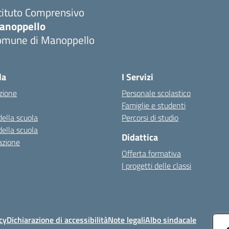
tituto Comprensivo
anoppello
omune di Manoppello
Visita la pagina iniziale della scuola
la
I Servizi
zione
Personale scolastico
Famiglie e studenti
della scuola
Percorsi di studio
della scuola
Didattica
azione
Offerta formativa
I progetti delle classi
cy
Dichiarazione di accessibilità
Note legali
Albo sindacale