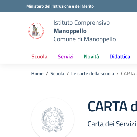
Vai ai contenuti
Vai al menu di navigazione
Vai al footer
Ministero dell'Istruzione e del Merito
Istituto Comprensivo
Manoppello
Comune di Manoppello
Scuola
Servizi
Novità
Didattica
Home
Scuola
Le carte della scuola
CARTA 
CARTA d
Carta dei Servizi