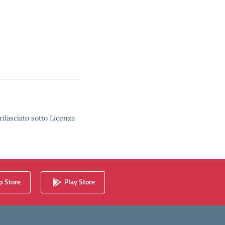
rilasciato sotto Licenza
 Store
Play Store