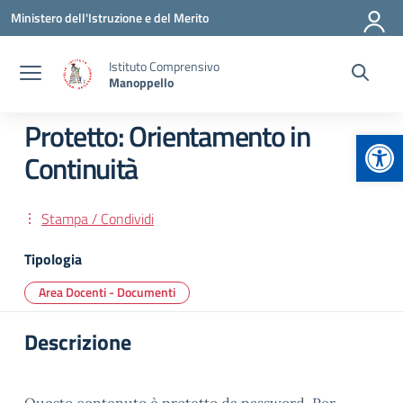
Vai ai contenuti
Vai al menu di navigazione
Vai al footer
Ministero dell'Istruzione e del Merito
Istituto Comprensivo
Manoppello
Protetto: Orientamento in
Apr
Continuità
Stampa / Condividi
Tipologia
Area Docenti - Documenti
Descrizione