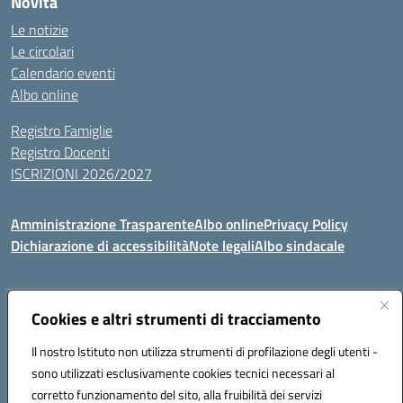
Novità
Le notizie
Le circolari
Calendario eventi
Albo online
Registro Famiglie
Registro Docenti
ISCRIZIONI 2026/2027
Amministrazione Trasparente
Albo online
Privacy Policy
Dichiarazione di accessibilità
Note legali
Albo sindacale
Indirizzo:
Cookies e altri strumenti di tracciamento
VIA S.VITTORIA, 11, 65024 MANOPPELLO (PE)
Centralino:
085859134
Email:
PEIC81700N@istruzione.it
Il nostro Istituto non utilizza strumenti di profilazione degli utenti -
Posta elettronica certificata (PEC):
peic81700n@pec.istruzione.it
sono utilizzati esclusivamente cookies tecnici necessari al
Codice fiscale: 91100540680
corretto funzionamento del sito, alla fruibilità dei servizi