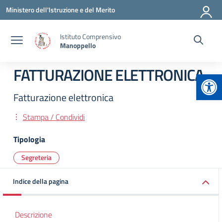
Vai ai contenuti
Vai al menu di navigazione
Vai al footer
Ministero dell'Istruzione e del Merito
Istituto Comprensivo
Manoppello
FATTURAZIONE ELETTRONICA
Apr
Fatturazione elettronica
Stampa / Condividi
Tipologia
Segreteria
Indice della pagina
Descrizione