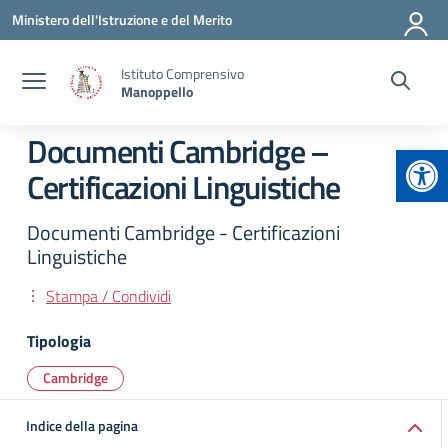
Vai ai contenuti
Vai al menu di navigazione
Vai al footer
Ministero dell'Istruzione e del Merito
Istituto Comprensivo
Manoppello
Documenti Cambridge –
Apr
Certificazioni Linguistiche
Documenti Cambridge - Certificazioni
Linguistiche
Stampa / Condividi
Tipologia
Cambridge
Indice della pagina