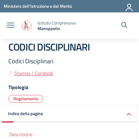
Vai ai contenuti
Vai al menu di navigazione
Vai al footer
Ministero dell'Istruzione e del Merito
Istituto Comprensivo
Manoppello
CODICI DISCIPLINARI
Codici Disciplinari
Stampa / Condividi
Tipologia
Regolamento
Indice della pagina
Descrizione