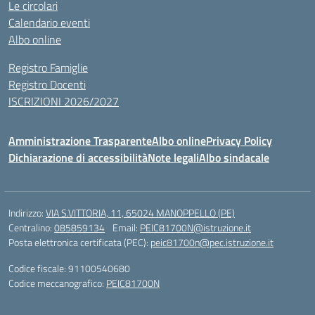
Le circolari
Calendario eventi
Albo online
Registro Famiglie
Registro Docenti
ISCRIZIONI 2026/2027
Amministrazione Trasparente
Albo online
Privacy Policy
Dichiarazione di accessibilità
Note legali
Albo sindacale
Indirizzo:
VIA S.VITTORIA, 11, 65024 MANOPPELLO (PE)
Centralino:
085859134
Email:
PEIC81700N@istruzione.it
Posta elettronica certificata (PEC):
peic81700n@pec.istruzione.it
Codice fiscale: 91100540680
Codice meccanografico:
PEIC81700N