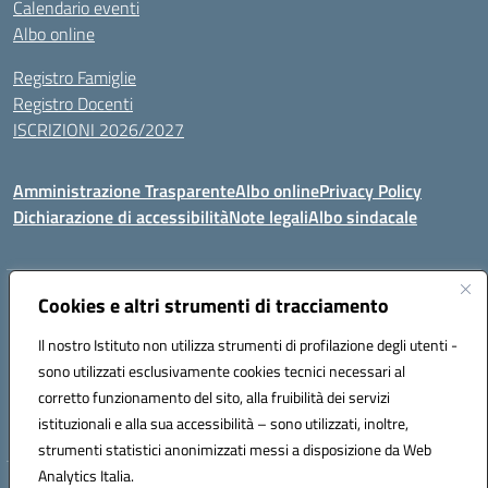
Calendario eventi
Albo online
Registro Famiglie
Registro Docenti
ISCRIZIONI 2026/2027
Amministrazione Trasparente
Albo online
Privacy Policy
Dichiarazione di accessibilità
Note legali
Albo sindacale
Indirizzo:
Cookies e altri strumenti di tracciamento
VIA S.VITTORIA, 11, 65024 MANOPPELLO (PE)
Centralino:
085859134
Email:
PEIC81700N@istruzione.it
Il nostro Istituto non utilizza strumenti di profilazione degli utenti -
Posta elettronica certificata (PEC):
peic81700n@pec.istruzione.it
sono utilizzati esclusivamente cookies tecnici necessari al
Codice fiscale: 91100540680
corretto funzionamento del sito, alla fruibilità dei servizi
Codice meccanografico:
PEIC81700N
istituzionali e alla sua accessibilità – sono utilizzati, inoltre,
strumenti statistici anonimizzati messi a disposizione da Web
Analytics Italia.