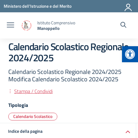
Vai ai contenuti
Vai al menu di navigazione
Vai al footer
Ministero dell'Istruzione e del Merito
Istituto Comprensivo
Manoppello
Calendario Scolastico Regionale
Apr
2024/2025
Calendario Scolastico Regionale 2024/2025
Modifica Calendario Scolastico 2024/2025
Stampa / Condividi
Tipologia
Calendario Scolastico
Indice della pagina