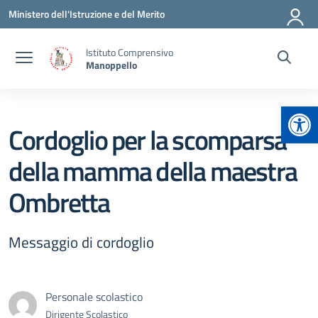
Vai ai contenuti
Vai al menu di navigazione
Vai al footer
Ministero dell'Istruzione e del Merito
Istituto Comprensivo
Manoppello
Apr
Cordoglio per la scomparsa
della mamma della maestra
Ombretta
Messaggio di cordoglio
Personale scolastico
Dirigente Scolastico