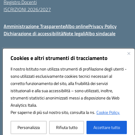
Registro Docenti
ISCRIZIONI 2026/2027
Amministrazione Trasparente
Albo online
Privacy Policy
Dichiarazione di accessibilità
Note legali
Albo sindacale
Indirizzo:
Cookies e altri strumenti di tracciamento
VIA S.VITTORIA, 11, 65024 MANOPPELLO (PE)
Centralino:
085859134
Email:
PEIC81700N@istruzione.it
Il nostro Istituto non utilizza strumenti di profilazione degli utenti -
Posta elettronica certificata (PEC):
peic81700n@pec.istruzione.it
sono utilizzati esclusivamente cookies tecnici necessari al
Codice fiscale: 91100540680
corretto funzionamento del sito, alla fruibilità dei servizi
Codice meccanografico:
PEIC81700N
istituzionali e alla sua accessibilità – sono utilizzati, inoltre,
strumenti statistici anonimizzati messi a disposizione da Web
Analytics Italia.
Hosting & Powered by 3D Solution S.r.l.
Per saperne di più sul nostro sito, consulta la ns.
Cookie Policy.
Concept & Design by Designers Italia
Personalizza
Rifiuta tutto
Accettare tutto