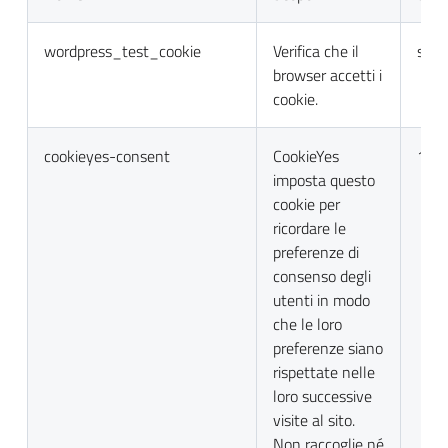
wordpress_test_cookie
Verifica che il
sess
browser accetti i
cookie.
cookieyes-consent
CookieYes
1 a
imposta questo
cookie per
ricordare le
preferenze di
consenso degli
utenti in modo
che le loro
preferenze siano
rispettate nelle
loro successive
visite al sito.
Non raccoglie né