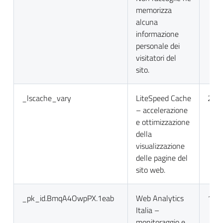
memorizza
alcuna
informazione
personale dei
visitatori del
sito.
_lscache_vary
LiteSpeed Cache
2 gio
– accelerazione
e ottimizzazione
della
visualizzazione
delle pagine del
sito web.
_pk_id.BmqA4OwpPX.1eab
Web Analytics
13 m
Italia –
monitoraggio e