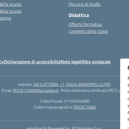
della scuola
Percorsi di studio
della scuola
Didattica
azione
Offerta formativa
I progetti delle classi
cy
Dichiarazione di accessibilità
Note legali
Albo sindacale
Indirizzo:
VIA S.VITTORIA, 11, 65024 MANOPPELLO (PE)
Email:
PEIC81700N@istruzione.it
Posta elettronica certificata (PEC):
peic8
Codice fiscale: 91100540680
Codice meccanografico:
PEIC81700N
Hosting & Powered by 3D Solution S.r.l.