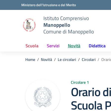
Vai ai contenuti
Vai al menu di navigazione
Vai al footer
Ministero dell'Istruzione e del Merito
Istituto Comprensivo
Manoppello
Comune di Manoppello
Scuola
Servizi
Novità
Didattica
Home
Novità
Le circolari
Circolari
Orari
Circolare 1
Orario 
Scuola P