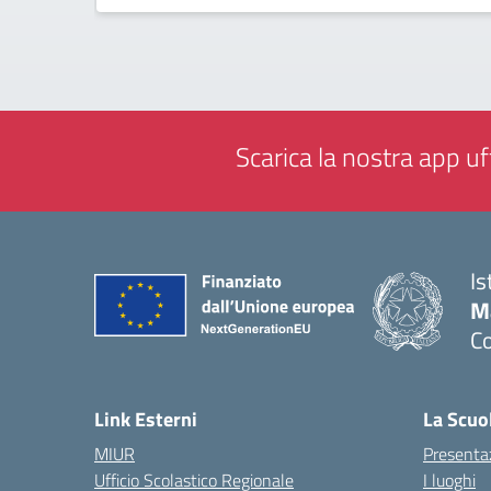
Scarica la nostra app uff
Is
M
C
— 
Link Esterni
La Scuo
MIUR
Presenta
Ufficio Scolastico Regionale
I luoghi