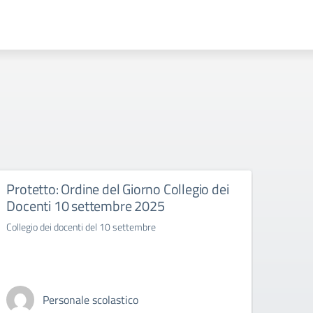
Protetto: Ordine del Giorno Collegio dei
Istru
Docenti 10 settembre 2025
ed es
pers
Collegio dei docenti del 10 settembre
del 
Circol
Istruzi
l’acces
Personale scolastico
206 de