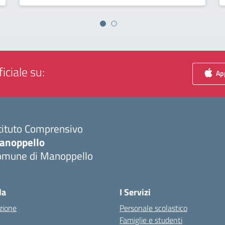
iciale su:
App
tituto Comprensivo
anoppello
omune di Manoppello
Visita la pagina iniziale della scuola
la
I Servizi
zione
Personale scolastico
Famiglie e studenti