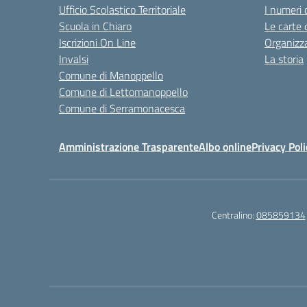
Ufficio Scolastico Territoriale
I numeri 
Scuola in Chiaro
Le carte 
Iscrizioni On Line
Organizz
Invalsi
La storia
Comune di Manoppello
Comune di Lettomanoppello
Comune di Serramonacesca
Amministrazione Trasparente
Albo online
Privacy Poli
Centralino:
085859134