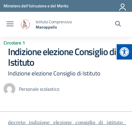
Vai ai contenuti
Vai al menu di navigazione
Vai al footer
Ministero dell'Istruzione e del Merito
Istituto Comprensivo
Manoppello
Circolare 1
Apr
Indizione elezione Consiglio di
Istituto
Indizione elezione Consiglio di Istituto
Personale scolastico
decreto_indizione_elezione_consiglio_di_istituto_