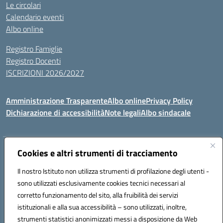
Le circolari
Calendario eventi
Albo online
Registro Famiglie
Registro Docenti
ISCRIZIONI 2026/2027
Amministrazione Trasparente
Albo online
Privacy Policy
Dichiarazione di accessibilità
Note legali
Albo sindacale
Indirizzo:
Cookies e altri strumenti di tracciamento
VIA S.VITTORIA, 11, 65024 MANOPPELLO (PE)
Centralino:
085859134
Email:
PEIC81700N@istruzione.it
Il nostro Istituto non utilizza strumenti di profilazione degli utenti -
Posta elettronica certificata (PEC):
peic81700n@pec.istruzione.it
sono utilizzati esclusivamente cookies tecnici necessari al
Codice fiscale: 91100540680
corretto funzionamento del sito, alla fruibilità dei servizi
Codice meccanografico:
PEIC81700N
istituzionali e alla sua accessibilità – sono utilizzati, inoltre,
strumenti statistici anonimizzati messi a disposizione da Web