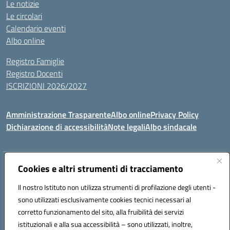
Le notizie
Le circolari
Calendario eventi
Albo online
Registro Famiglie
Registro Docenti
ISCRIZIONI 2026/2027
Amministrazione Trasparente
Albo online
Privacy Policy
Dichiarazione di accessibilità
Note legali
Albo sindacale
Indirizzo:
Cookies e altri strumenti di tracciamento
VIA S.VITTORIA, 11, 65024 MANOPPELLO (PE)
Centralino:
085859134
Email:
PEIC81700N@istruzione.it
Il nostro Istituto non utilizza strumenti di profilazione degli utenti -
Posta elettronica certificata (PEC):
peic81700n@pec.istruzione.it
sono utilizzati esclusivamente cookies tecnici necessari al
Codice fiscale: 91100540680
corretto funzionamento del sito, alla fruibilità dei servizi
Codice meccanografico:
PEIC81700N
istituzionali e alla sua accessibilità – sono utilizzati, inoltre,