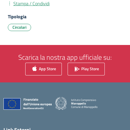
Stampa / Condividi
Tipologia
Circolari
Scarica la nostra app ufficiale su:
App Store
Play Store
Istituto Comprensivo
Manoppello
Comune di Manoppello
— Visita la pagina iniziale della scuola
Link Esterni