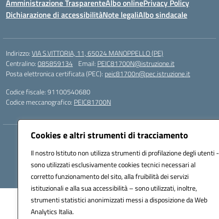
Amministrazione Trasparente
Albo online
Privacy Policy
Dichiarazione di accessibilità
Note legali
Albo sindacale
Indirizzo:
VIA S.VITTORIA, 11, 65024 MANOPPELLO (PE)
Centralino:
085859134
Email:
PEIC81700N@istruzione.it
Posta elettronica certificata (PEC):
peic81700n@pec.istruzione.it
Codice fiscale: 91100540680
Codice meccanografico:
PEIC81700N
Cookies e altri strumenti di tracciamento
Hosting & Powered by 3D Solution S.r.l.
Concept & Design by Designers Italia
Il nostro Istituto non utilizza strumenti di profilazione degli utenti -
sono utilizzati esclusivamente cookies tecnici necessari al
corretto funzionamento del sito, alla fruibilità dei servizi
istituzionali e alla sua accessibilità – sono utilizzati, inoltre,
strumenti statistici anonimizzati messi a disposizione da Web
Analytics Italia.