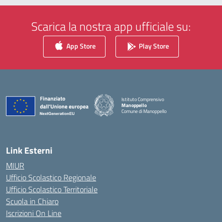
Scarica la nostra app ufficiale su:
App Store
Play Store
Istituto Comprensivo
Manoppello
Comune di Manoppello
— Visita la pagina iniziale della scuola
Link Esterni
MIUR
Ufficio Scolastico Regionale
Ufficio Scolastico Territoriale
Scuola in Chiaro
Iscrizioni On Line