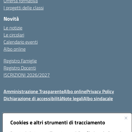
Offerta formativa
I progetti delle classi
Novità
Le notizie
Le circolari
Calendario eventi
Albo online
Registro Famiglie
Registro Docenti
ISCRIZIONI 2026/2027
Amministrazione Trasparente
Albo online
Privacy Policy
Dichiarazione di accessibilità
Note legali
Albo sindacale
Indirizzo:
Cookies e altri strumenti di tracciamento
VIA S.VITTORIA, 11, 65024 MANOPPELLO (PE)
Centralino:
085859134
Email:
PEIC81700N@istruzione.it