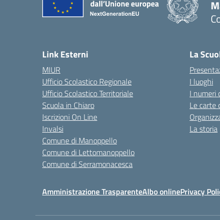
M
C
— 
Link Esterni
La Scuo
MIUR
Presenta
Ufficio Scolastico Regionale
I luoghi
Ufficio Scolastico Territoriale
I numeri 
Scuola in Chiaro
Le carte 
Iscrizioni On Line
Organizz
Invalsi
La storia
Comune di Manoppello
Comune di Lettomanoppello
Comune di Serramonacesca
Amministrazione Trasparente
Albo online
Privacy Poli