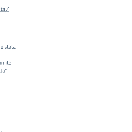
ata/
 è stata
ramite
ata”