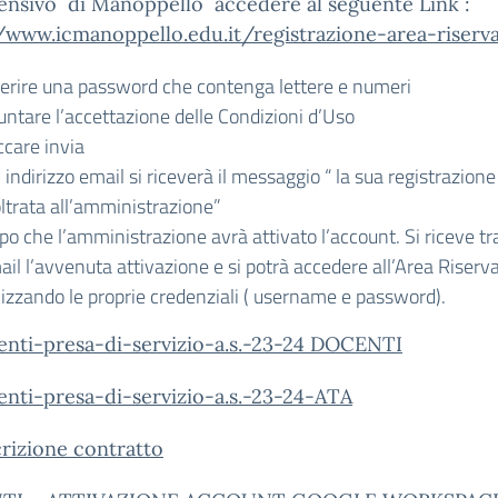
nsivo di Manoppello accedere al seguente Link :
/www.icmanoppello.edu.it/registrazione-area-riserv
serire una password che contenga lettere e numeri
untare l’accettazione delle Condizioni d’Uso
ccare invia
’ indirizzo email si riceverà il messaggio “ la sua registrazione
oltrata all’amministrazione”
po che l’amministrazione avrà attivato l’account. Si riceve t
il l’avvenuta attivazione e si potrà accedere all’Area Riserv
lizzando le proprie credenziali ( username e password).
nti-presa-di-servizio-a.s.-23-24 DOCENTI
nti-presa-di-servizio-a.s.-23-24-ATA
rizione contratto