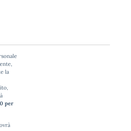
ersonale
ente,
e la
ito,
rà
00 per
dovrà