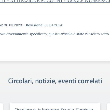
TI – ATTIVAZIONE ACCOUNT GOOGLE WORKSPAC
o:
30.08.2023
-
Revisione:
05.04.2024
ove diversamente specificato, questo articolo è stato rilasciato sott
Circolari, notizie, eventi correlati
Circolare n. 4: Incontro Scuola-Famiglia