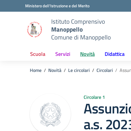
Vai ai contenuti
Vai al menu di navigazione
Vai al footer
Ministero dell'Istruzione e del Merito
Istituto Comprensivo
Manoppello
Comune di Manoppello
Scuola
Servizi
Novità
Didattica
Home
Novità
Le circolari
Circolari
Assun
Circolare 1
Assunzio
a.s. 20