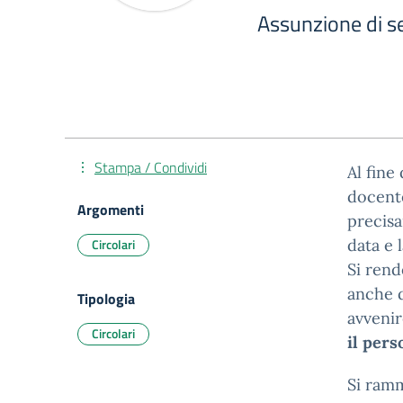
Assunzione di se
Stampa / Condividi
Al fine
docente
Argomenti
precisa
Circolari
data e 
Si rend
anche 
Tipologia
avveni
Circolari
il pers
Si ramm