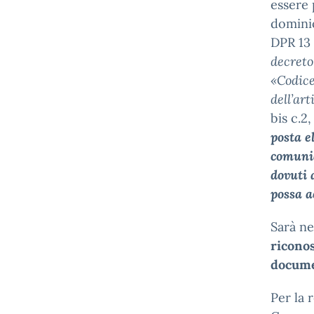
essere 
domin
DPR 13 
decreto
«Codice
dell’ar
bis c.2
posta e
comunic
dovuti 
possa a
Sarà ne
ricono
documen
Per la 