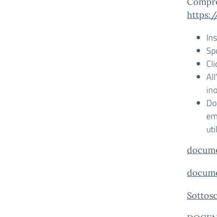
Compre
https:/
In
Sp
Cli
All
in
Do
ema
uti
docume
docume
Sottosc