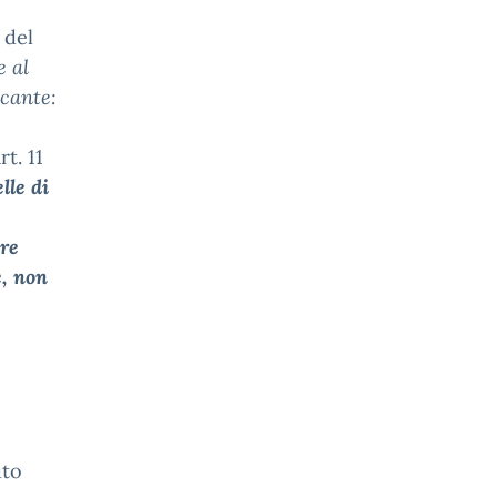
 del
 al
ecante:
rt. 11
lle di
ore
e, non
uto