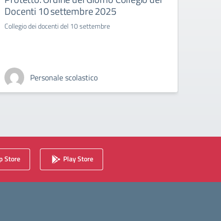
Docenti 10 settembre 2025
ed es
pers
Collegio dei docenti del 10 settembre
del 
Circol
Istruzi
l’acces
Personale scolastico
206 de
 Store
Play Store