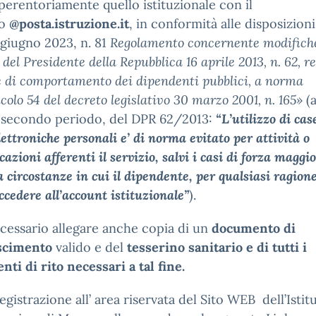
perentoriamente quello istituzionale con il
io
@posta.istruzione.it
, in conformità alle disposizioni
giugno 2023, n. 81
Regolamento concernente modifiche
 del Presidente della Repubblica 16 aprile 2013, n. 62, r
 di comportamento dei dipendenti pubblici, a norma
ticolo 54 del decreto legislativo 30 marzo 2001, n. 165»
(a
, secondo periodo, del DPR 62/2013:
“L’utilizzo di case
lettroniche personali e’ di norma evitato per attività o
azioni afferenti il servizio, salvi i casi di forza maggi
a circostanze in cui il dipendente, per qualsiasi ragion
ccedere all’account istituzionale”
).
cessario allegare anche copia di un
documento di
scimento
valido e del
tesserino sanitario e di tutti i
ti di rito necessari a tal fine.
registrazione all’ area riservata del Sito WEB dell’Istit