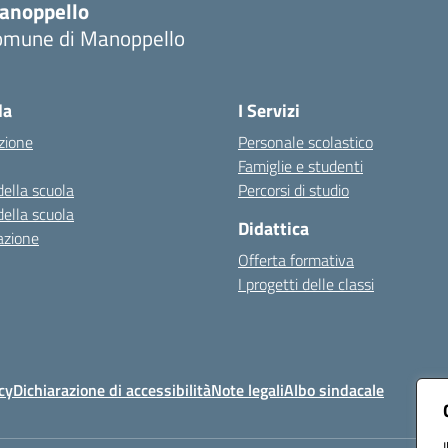
anoppello
omune di Manoppello
Visita la pagina iniziale della scuola
la
I Servizi
zione
Personale scolastico
Famiglie e studenti
della scuola
Percorsi di studio
della scuola
Didattica
azione
Offerta formativa
I progetti delle classi
cy
Dichiarazione di accessibilità
Note legali
Albo sindacale