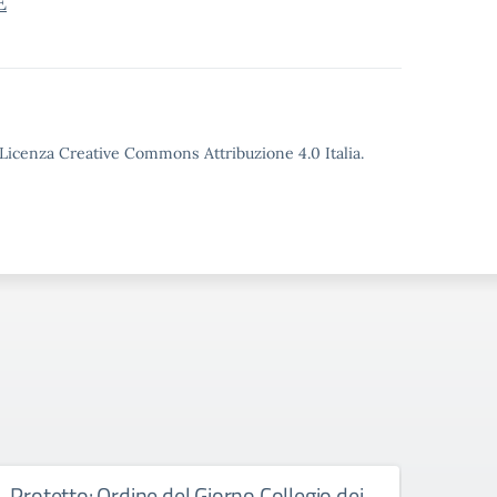
E
o Licenza Creative Commons Attribuzione 4.0 Italia.
Protetto: Ordine del Giorno Collegio dei
Istru