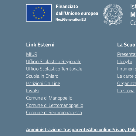
Is
M
C
— 
Link Esterni
La Scuo
MIUR
Presenta
Ufficio Scolastico Regionale
I luoghi
Ufficio Scolastico Territoriale
I numeri 
Scuola in Chiaro
Le carte 
Iscrizioni On Line
Organizz
Invalsi
La storia
Comune di Manoppello
Comune di Lettomanoppello
Comune di Serramonacesca
Amministrazione Trasparente
Albo online
Privacy Poli