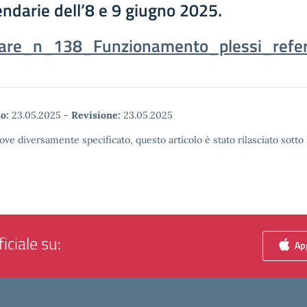
endarie dell’8 e 9 giugno 2025.
olare_n_138_Funzionamento_plessi_ref
o:
23.05.2025
-
Revisione:
23.05.2025
ove diversamente specificato, questo articolo è stato rilasciato sott
iciale su:
App