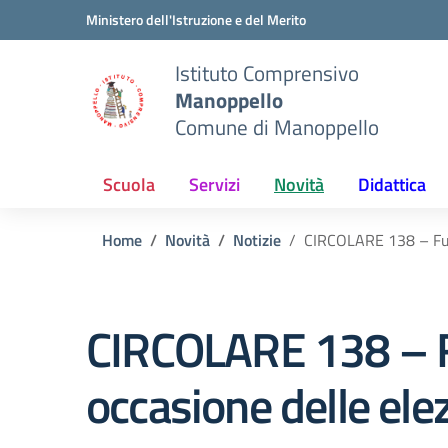
Vai ai contenuti
Vai al menu di navigazione
Vai al footer
Ministero dell'Istruzione e del Merito
Istituto Comprensivo
Manoppello
Comune di Manoppello
Scuola
Servizi
Novità
Didattica
Home
Novità
Notizie
CIRCOLARE 138 – Funz
CIRCOLARE 138 – Fu
occasione delle ele