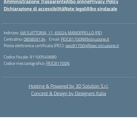
Amministrazione Trasparente
Albo online
Privacy Policy
Dichiarazione di accessibilità
Note legali
Albo sindacale
Indirizzo:
VIA S.VITTORIA, 11, 65024 MANOPPELLO (PE)
Centralino:
085859134
Email:
PEIC81700N@istruzione.it
Posta elettronica certificata (PEC):
peic81700n@pec.istruzione.it
Codice fiscale: 91100540680
Codice meccanografico:
PEIC81700N
Hosting & Powered by 3D Solution S.r.l.
Concept & Design by Designers Italia