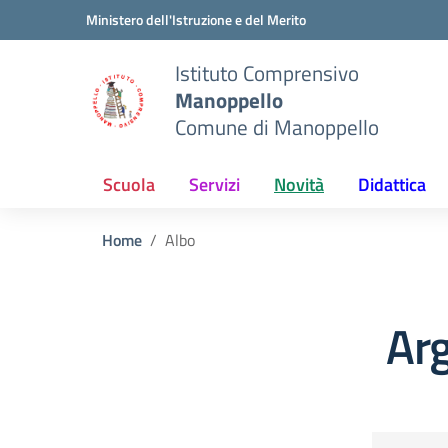
Vai ai contenuti
Vai al menu di navigazione
Vai al footer
Ministero dell'Istruzione e del Merito
Istituto Comprensivo
Manoppello
Comune di Manoppello
Scuola
Servizi
Novità
Didattica
Home
Albo
Ar