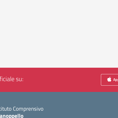
iciale su:
App
tituto Comprensivo
anoppello