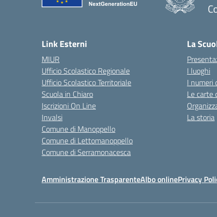
C
— 
Link Esterni
La Scuo
MIUR
Presenta
Ufficio Scolastico Regionale
I luoghi
Ufficio Scolastico Territoriale
I numeri 
Scuola in Chiaro
Le carte 
Iscrizioni On Line
Organizz
Invalsi
La storia
Comune di Manoppello
Comune di Lettomanoppello
Comune di Serramonacesca
Amministrazione Trasparente
Albo online
Privacy Poli