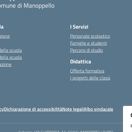
omune di Manoppello
Visita la pagina iniziale della scuola
la
I Servizi
zione
Personale scolastico
Famiglie e studenti
della scuola
Percorsi di studio
della scuola
Didattica
azione
Offerta formativa
I progetti delle classi
cy
Dichiarazione di accessibilità
Note legali
Albo sindacale