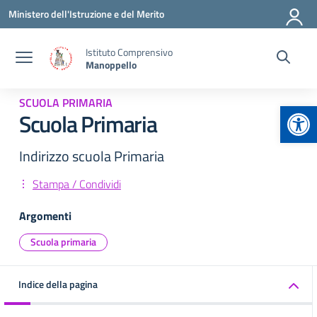
Vai ai contenuti
Vai al menu di navigazione
Vai al footer
Ministero dell'Istruzione e del Merito
Istituto Comprensivo
Manoppello
SCUOLA PRIMARIA
Apr
Scuola Primaria
Indirizzo scuola Primaria
Stampa / Condividi
Argomenti
Scuola primaria
Indice della pagina