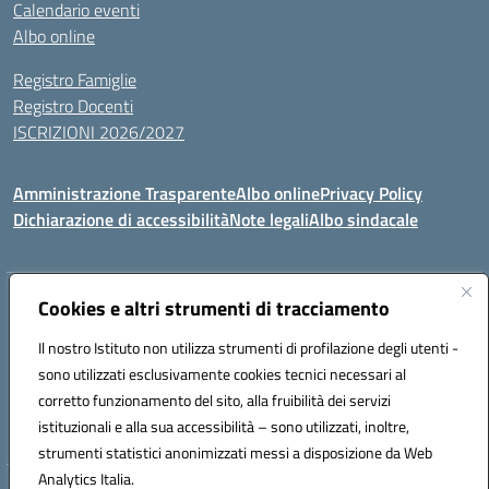
Calendario eventi
Albo online
Registro Famiglie
Registro Docenti
ISCRIZIONI 2026/2027
Amministrazione Trasparente
Albo online
Privacy Policy
Dichiarazione di accessibilità
Note legali
Albo sindacale
Indirizzo:
Cookies e altri strumenti di tracciamento
VIA S.VITTORIA, 11, 65024 MANOPPELLO (PE)
Centralino:
085859134
Email:
PEIC81700N@istruzione.it
Il nostro Istituto non utilizza strumenti di profilazione degli utenti -
Posta elettronica certificata (PEC):
peic81700n@pec.istruzione.it
sono utilizzati esclusivamente cookies tecnici necessari al
Codice fiscale: 91100540680
corretto funzionamento del sito, alla fruibilità dei servizi
Codice meccanografico:
PEIC81700N
istituzionali e alla sua accessibilità – sono utilizzati, inoltre,
strumenti statistici anonimizzati messi a disposizione da Web
Analytics Italia.